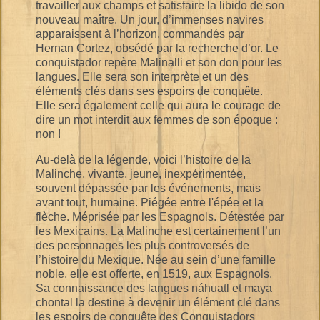
travailler aux champs et satisfaire la libido de son
nouveau maître. Un jour, d’immenses navires
apparaissent à l’horizon, commandés par
Hernan Cortez, obsédé par la recherche d’or. Le
conquistador repère Malinalli et son don pour les
langues. Elle sera son interprète et un des
éléments clés dans ses espoirs de conquête.
Elle sera également celle qui aura le courage de
dire un mot interdit aux femmes de son époque :
non !
Au-delà de la légende, voici l’histoire de la
Malinche, vivante, jeune, inexpérimentée,
souvent dépassée par les événements, mais
avant tout, humaine. Piégée entre l'épée et la
flèche. Méprisée par les Espagnols. Détestée par
les Mexicains. La Malinche est certainement l’un
des personnages les plus controversés de
l’histoire du Mexique. Née au sein d’une famille
noble, elle est offerte, en 1519, aux Espagnols.
Sa connaissance des langues náhuatl et maya
chontal la destine à devenir un élément clé dans
les espoirs de conquête des Conquistadors