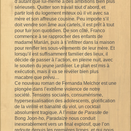
d’autant que lui-même a des ambitions bien plus
sérieuses. Quitter son travail tout d’abord, et
partir loin du logement miteux où il vit avec sa
mère et son affreuse cousine. Peu importe s’il
doit vendre son âme aux cartels, il est prêt à tout
pour fuir son quotidien. De son côté, Franco
commence à se rapprocher des enfants de
madame Marián, puis à s’infiltrer dans la maison
pour renifler les sous-vêtements de leur mère. Et
lorsqu’il est suffisamment familier des lieux, il
décide de passer à l’action, en pleine nuit, avec
le soutien du jeune jardinier. Le plan est mis à
exécution, mais il va se révéler bien plus
macabre que prévu…
Ce nouveau roman de Fernanda Melchor est une
plongée dans l’extrême violence de notre
société. Tensions sociales, consumérisme,
hypersexualisation des adolescents, glorification
de la virilité et banalité du viol, un cocktail
absolument tragique. A l’instar de
Parasite
de
Bong Joon-ho,
Paradaïze
nous conduit
inexorablement vers un final explosif, que l’on
redoute depuis les premières lignes, et qui nous