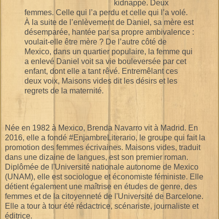
kidnappé. Deux
femmes. Celle qui l’a perdu et celle qui l’a volé.
À la suite de l’enlèvement de Daniel, sa mère est
désemparée, hantée par sa propre ambivalence :
voulait-elle être mère ? De l’autre côté de
Mexico, dans un quartier populaire, la femme qui
a enlevé Daniel voit sa vie bouleversée par cet
enfant, dont elle a tant rêvé. Entremêlant ces
deux voix, Maisons vides dit les désirs et les
regrets de la maternité.
Née en 1982 à Mexico, Brenda Navarro vit à Madrid. En
2016, elle a fondé #EnjambreLiterario, le groupe qui fait la
promotion des femmes écrivaines. Maisons vides, traduit
dans une dizaine de langues, est son premier roman.
Diplômée de l'Université nationale autonome de Mexico
(UNAM),
elle est sociologue et économiste féministe. Elle
détient également une maîtrise en études de genre, des
femmes et de la citoyenneté de l'Université de Barcelone.
Elle a tour à tour été rédactrice, scénariste, journaliste et
éditrice.