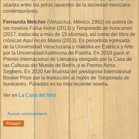
alianza entre los polos opuestos de la sociedad mexicana
contemporánea.
Fernanda Melchor
(Verazcruz, México, 1982) es autora de
las novelas
Falsa liebre
(2013) y
Temporada de huracanes
(2017, traducida a más de 15 idiomas), así como del libro de
crónicas
Aquí no es Miami
(2013). Es periodista egresada
de la Universidad Veracruzana y maestra en Estética y Arte
por la Universidad Autónoma de Puebla. En 2019 ganó el
Premio Internacional de Literatura otorgado por la Casa de
las Culturas del Mundo de Berlín, y el Premio Anna
Seghers. En 2020 fue finalista del prestigioso International
Booker Prize por la traducción al inglés de
Temporada de
huracanes
.
Páradais
es su más reciente novela.
Ver en
La Casa del libro
Aucun commentaire:
Partager