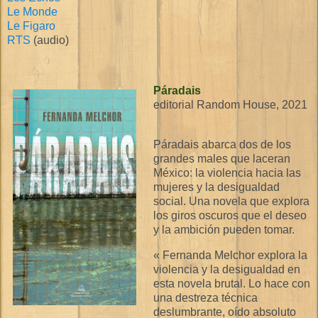
Le Monde
Le Figaro
RTS
(audio)
Páradais
editorial Random House, 2021
Páradais abarca dos de los
grandes males que laceran
México: la violencia hacia las
mujeres y la desigualdad
social. Una novela que explora
los giros oscuros que el deseo
y la ambición pueden tomar.
« Fernanda Melchor explora la
violencia y la desigualdad en
esta novela brutal. Lo hace con
una destreza técnica
deslumbrante, oído absoluto