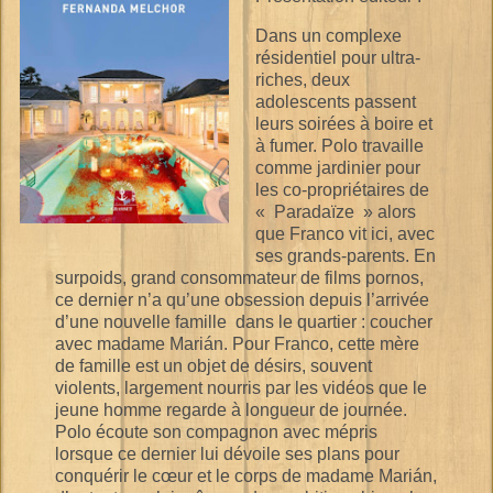
Dans un complexe
résidentiel pour ultra-
riches, deux
adolescents passent
leurs soirées à boire et
à fumer. Polo travaille
comme jardinier pour
les co-propriétaires de
« Paradaïze » alors
que Franco vit ici, avec
ses grands-parents. En
surpoids, grand consommateur de films pornos,
ce dernier n’a qu’une obsession depuis l’arrivée
d’une nouvelle famille dans le quartier : coucher
avec madame Marián. Pour Franco, cette mère
de famille est un objet de désirs, souvent
violents, largement nourris par les vidéos que le
jeune homme regarde à longueur de journée.
Polo écoute son compagnon avec mépris
lorsque ce dernier lui dévoile ses plans pour
conquérir le cœur et le corps de madame Marián,