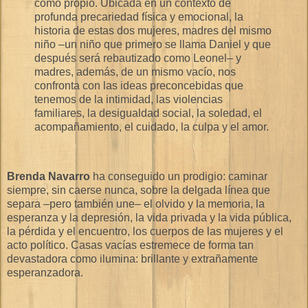
como propio. Ubicada en un contexto de
profunda precariedad física y emocional, la
historia de estas dos mujeres, madres del mismo
niño –un niño que primero se llama Daniel y que
después será rebautizado como Leonel– y
madres, además, de un mismo vacío, nos
confronta con las ideas precon­cebidas que
tenemos de la intimidad, las violencias
familiares, la desigual­dad social, la soledad, el
acompañamiento, el cuidado, la culpa y el amor.
Brenda Navarro
ha conseguido un prodigio: caminar
siempre, sin caerse nunca, sobre la delgada línea que
separa –pero también une– el olvido y la memoria, la
esperanza y la depresión, la vida privada y la vida pú­blica,
la pérdida y el encuentro, los cuerpos de las mujeres y el
acto po­lítico. Casas vacías estremece de forma tan
devastadora como ilumina: brillante y extrañamente
esperanzadora.