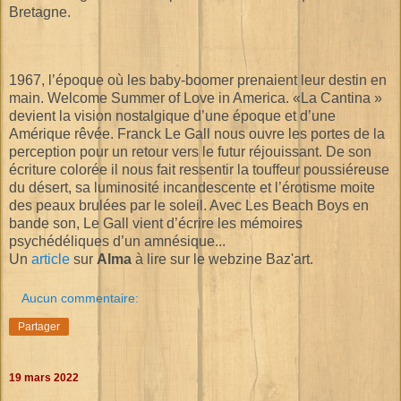
Bretagne.
1967, l’époque où les baby-boomer prenaient leur destin en
main. Welcome Summer of Love in America. «La Cantina »
devient la vision nostalgique d’une époque et d’une
Amérique rêvée. Franck Le Gall nous ouvre les portes de la
perception pour un retour vers le futur réjouissant. De son
écriture colorée il nous fait ressentir la touffeur poussiéreuse
du désert, sa luminosité incandescente et l’érotisme moite
des peaux brulées par le soleil. Avec Les Beach Boys en
bande son, Le Gall vient d’écrire les mémoires
psychédéliques d’un amnésique...
Un
article
sur
Alma
à lire sur le webzine Baz'art.
Aucun commentaire:
Partager
19 mars 2022