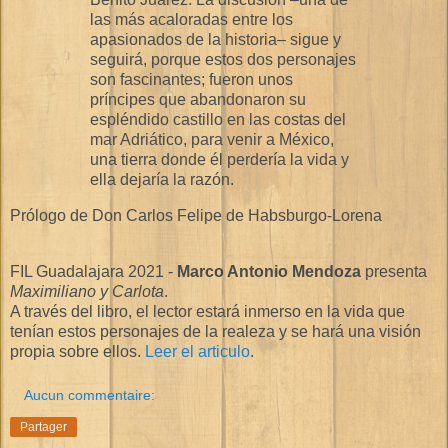
las más acaloradas entre los
apasionados de la historia– sigue y
seguirá, porque estos dos personajes
son fascinantes; fueron unos
príncipes que abandonaron su
espléndido castillo en las costas del
mar Adriático, para venir a México,
una tierra donde él perdería la vida y
ella dejaría la razón.
Prólogo de Don Carlos Felipe de Habsburgo-Lorena
FIL Guadalajara 2021 -
Marco Antonio Mendoza
presenta
Maximiliano y Carlota
.
A través del libro, el lector estará inmerso en la vida que
tenían estos personajes de la realeza y se hará una visión
propia sobre ellos.
Leer el articulo
.
Aucun commentaire:
Partager