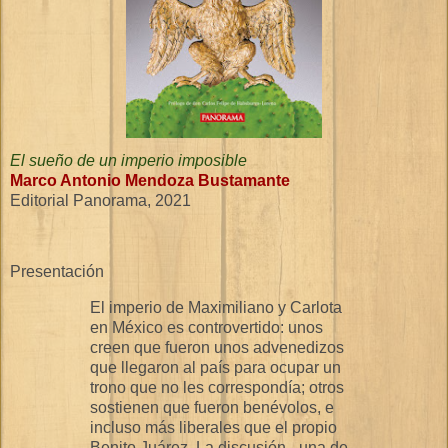
El sueño de un imperio imposible
Marco Antonio Mendoza Bustamante
Editorial Panorama, 2021
Presentación
El imperio de Maximiliano y Carlota
en México es controvertido: unos
creen que fueron unos advenedizos
que llegaron al país para ocupar un
trono que no les correspondía; otros
sostienen que fueron benévolos, e
incluso más liberales que el propio
Benito Juárez. La discusión –una de