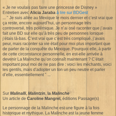
« Je ne voulais pas faire une princesse de Disney »
Entretien avec
Alicia Jaraba
à lire sur BDGest
... " Je suis allée au Mexique le mois dernier et c’est vrai que
ça reste, encore aujourd’hui, un personnage très
controversé, très polémique. Je n’ai osé raconter que j’avais
fait une BD sur elle qu’à très peu de personnes lorsque
j'étais là-bas. C’est vrai que c’est très compliqué, j’avais
peur, mais raconter sa vie était pour moi plus important que
de parler de la conquête du Mexique. Pourquoi elle, à partir
de cette circonstance personnelle, en est-elle arrivée à
devenir La Malinche qu’on connaît maintenant ? C'était
important pour moi de ne pas dire : voici les méchants, voici
les gentils, mais d'adopter un ton un peu neutre et parler
d’elle, essentiellement " ...
Sur
Malinalli
,
Malintzin
, la
Malinche
Un article de
Caroline Mangrel,
éditions Passage(s)
Le personnage de la Malinche est une figure à la fois
historique et mythique. La Malinche est la jeune femme