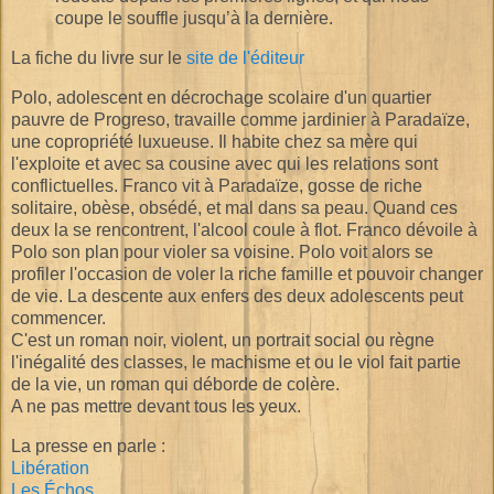
coupe le souffle jusqu’à la dernière.
La fiche du livre sur le
site de l'éditeur
Polo, adolescent en décrochage scolaire d'un quartier
pauvre de Progreso, travaille comme jardinier à Paradaïze,
une copropriété luxueuse. Il habite chez sa mère qui
l'exploite et avec sa cousine avec qui les relations sont
conflictuelles. Franco vit à Paradaïze, gosse de riche
solitaire, obèse, obsédé, et mal dans sa peau. Quand ces
deux la se rencontrent, l'alcool coule à flot. Franco dévoile à
Polo son plan pour violer sa voisine. Polo voit alors se
profiler l'occasion de voler la riche famille et pouvoir changer
de vie. La descente aux enfers des deux adolescents peut
commencer.
C'est un roman noir, violent, un
portrait social ou règne
l'inégalité des classes, le machisme et ou le viol fait partie
de la vie, un roman qui déborde de colère.
A ne pas mettre devant tous les yeux.
La presse en parle :
Libération
Les Échos