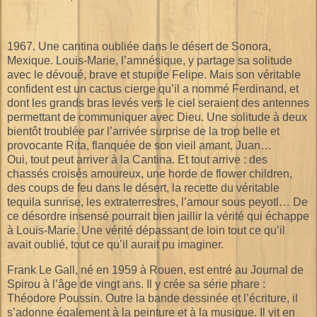
1967. Une cantina oubliée dans le désert de Sonora,
Mexique. Louis-Marie, l’amnésique, y partage sa solitude
avec le dévoué, brave et stupide Felipe. Mais son véritable
confident est un cactus cierge qu’il a nommé Ferdinand, et
dont les grands bras levés vers le ciel seraient des antennes
permettant de communiquer avec Dieu. Une solitude à deux
bientôt troublée par l’arrivée surprise de la trop belle et
provocante Rita, flanquée de son vieil amant, Juan…
Oui, tout peut arriver à la Cantina. Et tout arrive : des
chassés croisés amoureux, une horde de flower children,
des coups de feu dans le désert, la recette du véritable
tequila sunrise, les extraterrestres, l’amour sous peyotl… De
ce désordre insensé pourrait bien jaillir la vérité qui échappe
à Louis-Marie. Une vérité dépassant de loin tout ce qu’il
avait oublié, tout ce qu’il aurait pu imaginer.
Frank Le Gall, né en 1959 à Rouen, est entré au Journal de
Spirou à l’âge de vingt ans. Il y crée sa série phare :
Théodore Poussin. Outre la bande dessinée et l’écriture, il
s’adonne également à la peinture et à la musique. Il vit en