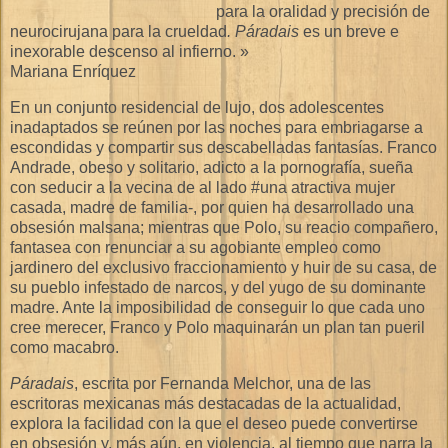
para la oralidad y precisión de
neurocirujana para la crueldad
. Páradais
es un breve e
inexorable descenso al infierno. »
Mariana Enríquez
En un conjunto residencial de lujo, dos adolescentes
inadaptados se reúnen por las noches para embriagarse a
escondidas y compartir sus descabelladas fantasías. Franco
Andrade, obeso y solitario, adicto a la pornografía, sueña
con seducir a la vecina de al lado #una atractiva mujer
casada, madre de familia-, por quien ha desarrollado una
obsesión malsana; mientras que Polo, su reacio compañero,
fantasea con renunciar a su agobiante empleo como
jardinero del exclusivo fraccionamiento y huir de su casa, de
su pueblo infestado de narcos, y del yugo de su dominante
madre. Ante la imposibilidad de conseguir lo que cada uno
cree merecer, Franco y Polo maquinarán un plan tan pueril
como macabro.
Páradais
, escrita por Fernanda Melchor, una de las
escritoras mexicanas más destacadas de la actualidad,
explora la facilidad con la que el deseo puede convertirse
en obsesión y, más aún, en violencia, al tiempo que narra la